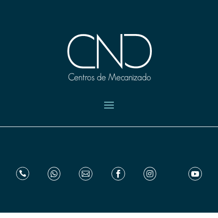





