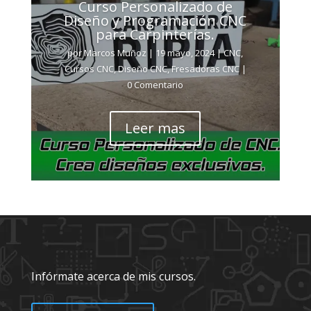
Curso Personalizado de
Diseño y Programación CNC
para Carpinterías.
por
Marcos Muñoz
|
19 mayo, 2024
|
CNC
,
Cursos CNC
,
Diseño CNC
,
Fresadoras CNC
|
0 Comentario
Leer mas
Infórmate acerca de mis cursos.