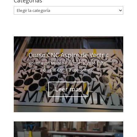
Categorías
Categorías
Curso CNC Aspire de Vectric
por
Marcos Muñoz
|
16 marzo, 2016
|
CNC
,
Cursos CNC
| 2 Comentario
Leer mas