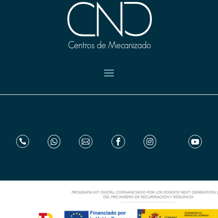





