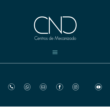





