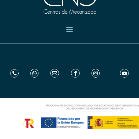





