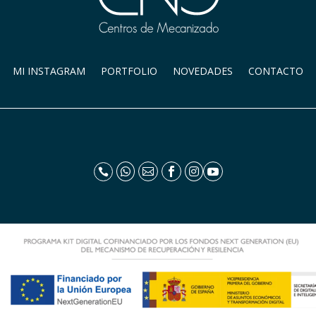
MI INSTAGRAM
PORTFOLIO
NOVEDADES
CONTACTO





