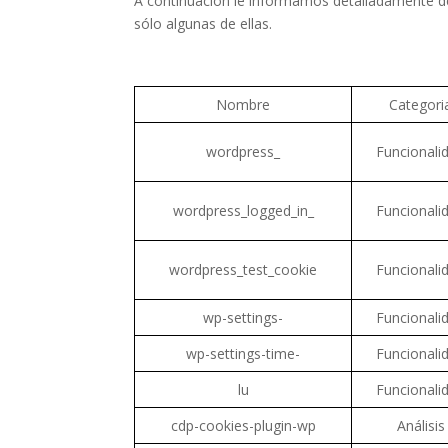
A continuación le informamos detalladamente de
sólo algunas de ellas.
Nombre
Categori
wordpress_
Funcionali
wordpress_logged_in_
Funcionali
wordpress_test_cookie
Funcionali
wp-settings-
Funcionali
wp-settings-time-
Funcionali
lu
Funcionali
cdp-cookies-plugin-wp
Análisis