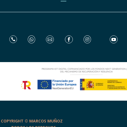






COPYRIGHT © MARCOS MUÑOZ