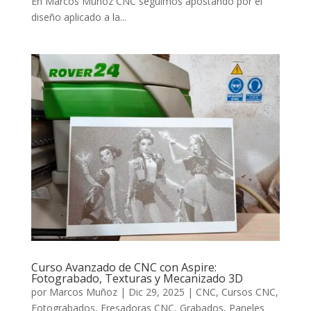
En Marcos Muñoz CNC seguimos apostando por el
diseño aplicado a la...
Curso Avanzado de CNC con Aspire:
Fotograbado, Texturas y Mecanizado 3D
por
Marcos Muñoz
|
Dic 29, 2025
|
CNC
,
Cursos CNC
,
Fotograbados
,
Fresadoras CNC
,
Grabados
,
Paneles