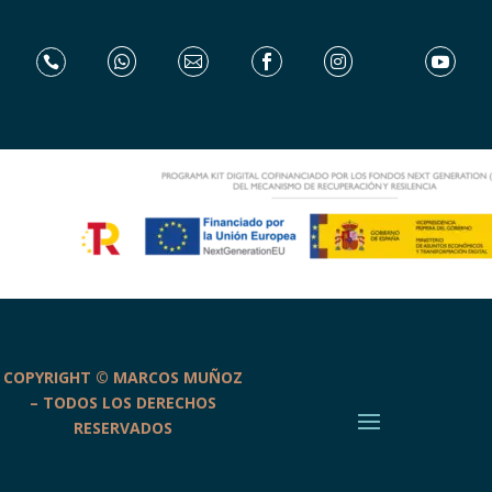






COPYRIGHT © MARCOS MUÑOZ
– TODOS LOS DERECHOS
RESERVADOS