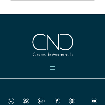





