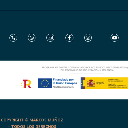






COPYRIGHT © MARCOS MUÑOZ
– TODOS LOS DERECHOS