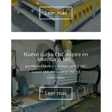
Leer mas
Nuevo curso CNC Aspire en
Mobiliario Mito.
por
Marcos Muñoz
|
4 mayo, 2015
|
CNC
,
Cursos CNC
,
Fresadoras CNC
| 2
Comentario
Leer mas