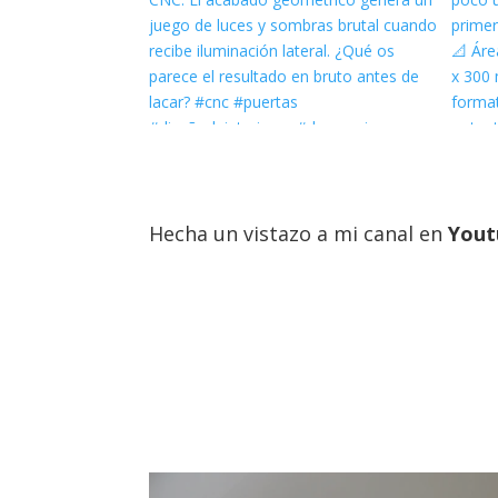
Hecha un vistazo a mi canal en
Yout
f
a
c
e
b
o
o
k
t