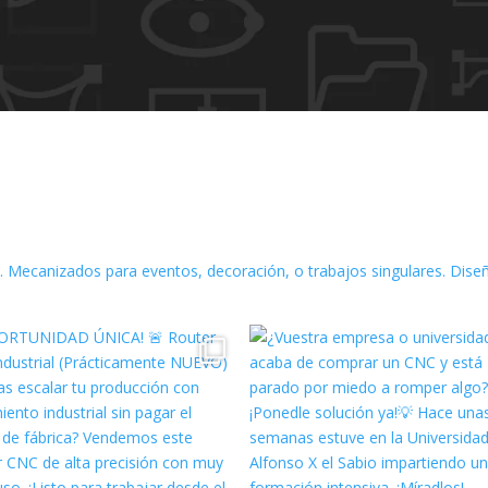
.
Mecanizados para eventos, decoración, o trabajos singulares.
Diseñ
facebook
facebook
twitter
twitter