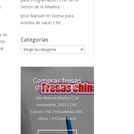
Sector de la Madera
e
Jose Manuel
en
Goma para
bomba de vacio CNC
s en
Categorías
nte
Categorías
al
Comprar fresas
chinas de CNC
por
Marcos Muñoz
|
24
noviembre, 2023
|
CNC
,
Cursos CNC
,
Fresadoras CNC
,
Otros
| 0 Comentario