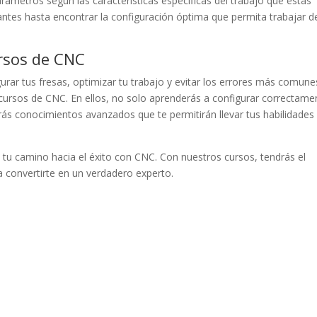
rámetros según las características específicas del trabajo que estás
tantes hasta encontrar la configuración óptima que permita trabajar d
rsos de CNC
urar tus fresas, optimizar tu trabajo y evitar los errores más comune
 cursos de CNC. En ellos, no solo aprenderás a configurar correctame
rás conocimientos avanzados que te permitirán llevar tus habilidades 
 tu camino hacia el éxito con CNC. Con nuestros cursos, tendrás el
 convertirte en un verdadero experto.