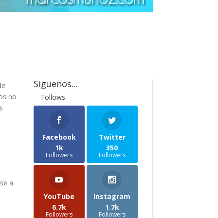
Siguenos...
de
hos no
Follows
s
Facebook
Twitter
1k
350
Followers
Followers
rse a
YouTube
Instagram
6.7k
1.7k
Followers
Followers