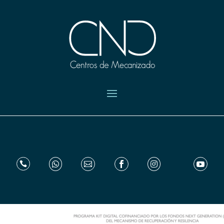





