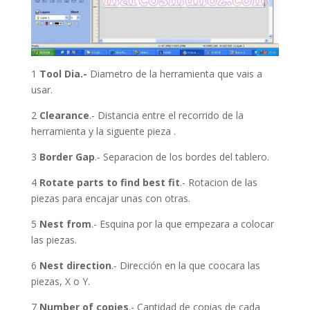
1
Tool Dia.-
Diametro de la herramienta que vais a
usar.
2
Clearance
.- Distancia entre el recorrido de la
herramienta y la siguente pieza .
3
Border Gap
.- Separacion de los bordes del tablero.
4
Rotate parts to find best fit
.- Rotacion de las
piezas para encajar unas con otras.
5
Nest from
.- Esquina por la que empezara a colocar
las piezas.
6
Nest direction
.- Dirección en la que coocara las
piezas, X o Y.
7
Number of copies
.- Cantidad de copias de cada