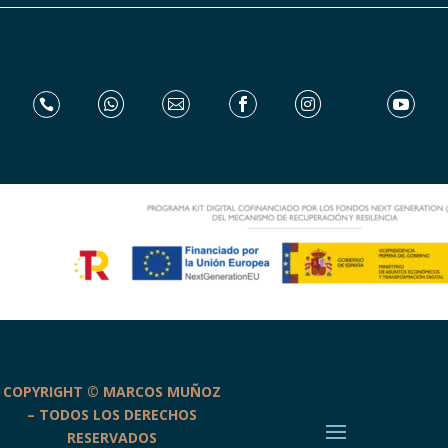






COPYRIGHT © MARCOS MUÑOZ
– TODOS LOS DERECHOS
RESERVADOS