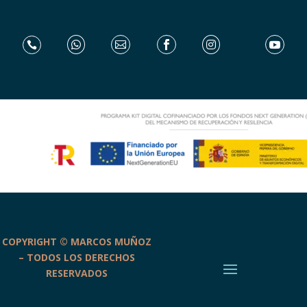






COPYRIGHT © MARCOS MUÑOZ
– TODOS LOS DERECHOS
RESERVADOS