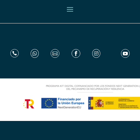





