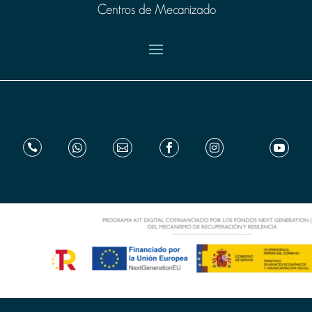





