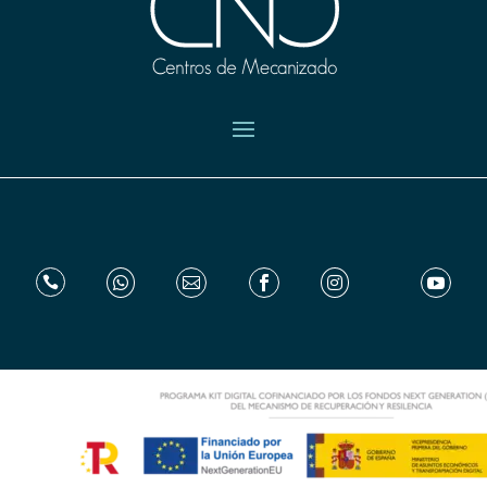





